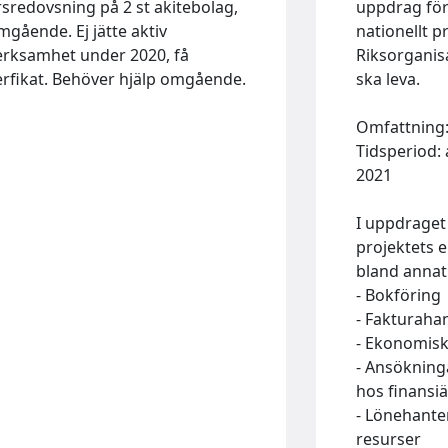
rsredovsning på 2 st akitebolag,
uppdrag för
mgående. Ej jätte aktiv
nationellt p
erksamhet under 2020, få
Riksorganis
erfikat. Behöver hjälp omgående.
ska leva.
Omfattning:
Tidsperiod:
2021
I uppdraget
projektets 
bland annat
- Bokföring
- Fakturaha
- Ekonomisk
- Ansökning
hos finansiä
- Lönehante
resurser