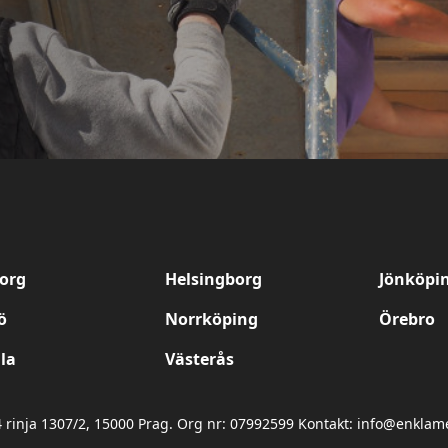
org
Helsingborg
Jönköpi
ö
Norrköping
Örebro
la
Västerås
4 rinja 1307/2, 15000 Prag. Org nr: 07992599 Kontakt: info@enkla