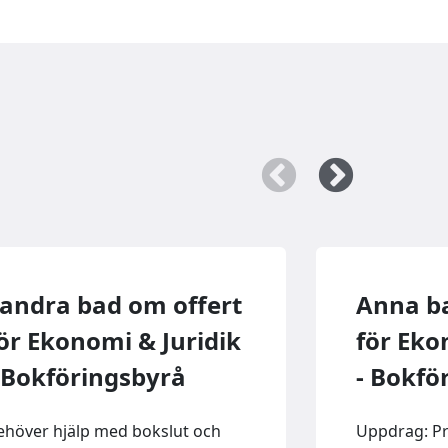
andra bad om offert
Anna ba
ör Ekonomi & Juridik
för Eko
 Bokföringsbyrå
- Bokfö
ehöver hjälp med bokslut och
Uppdrag: P