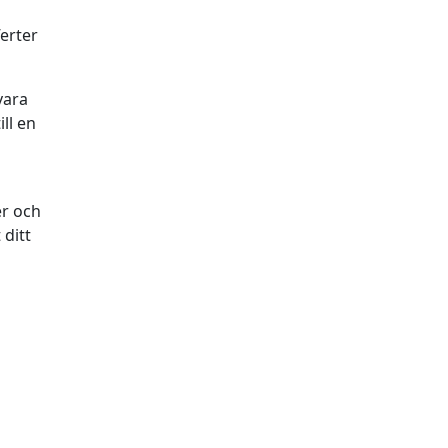
ferter
vara
ll en
er och
 ditt