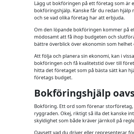
Lägg ut bokföringen på ett företag som är 
bokföringshjälp. Kanske får du redan hjälp m
och se vad olika företag har att erbjuda.
Om den löpande bokföringen kommer på efter
mödosamt att få ihop budgeten och slutföra d
bättre överblick över ekonomin som helhet 
Att följa och planera sin ekonomi, kan i viss
bokföringen och få kvalitetstid över till f
hitta det företaget som på bästa sätt kan hj
företags budget.
Bokföringshjälp oav
Bokföring. Ett ord som förenar storföretag, 
ryggraden. Okej, riktigt så illa det kanske i
skyldighet som både kräver järnkoll på regl
Oavsett vad du driver eller representerar för