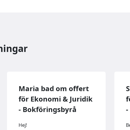
ningar
Maria bad om offert
S
för Ekonomi & Juridik
f
- Bokföringsbyrå
-
Hej!
B