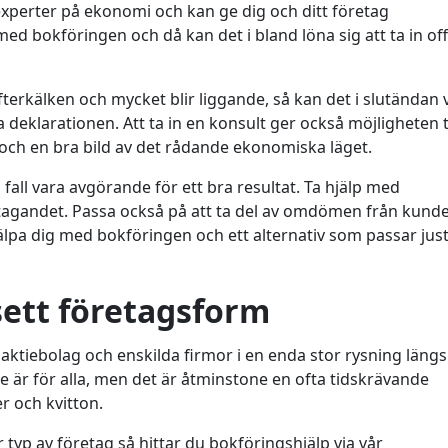
experter på ekonomi och kan ge dig och ditt företag
ed bokföringen och då kan det i bland löna sig att ta in of
kälken och mycket blir liggande, så kan det i slutändan 
eklarationen. Att ta in en konsult ger också möjligheten ti
och en bra bild av det rådande ekonomiska läget.
a fall vara avgörande för ett bra resultat. Ta hjälp med
öretagandet. Passa också på att ta del av omdömen från kund
älpa dig med bokföringen och ett alternativ som passar just
sett företagsform
aktiebolag och enskilda firmor i en enda stor rysning längs
nte är för alla, men det är åtminstone en ofta tidskrävande
er och kvitton.
 typ av företag så hittar du bokföringshjälp via vår