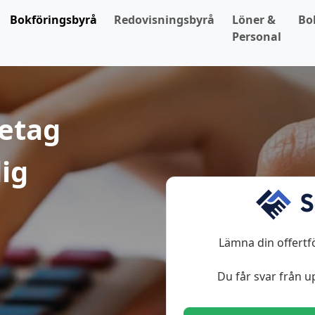
Bokföringsbyrå
Redovisningsbyrå
Löner &
Bo
Personal
retag
ig
Lämna din offertf
Du får svar från up