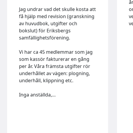
å
Jag undrar vad det skulle kosta att
o
få hjälp med revision (granskning
v
av huvudbok, utgifter och
v
bokslut) för Eriksbergs
samfällighetsförening.
Vi har ca 45 medlemmar som jag
som kassör fakturerar en gång
per år. Våra främsta utgifter rör
underhållet av vägen: plogning,
underhåll, klippning etc.
Inga anställda,…