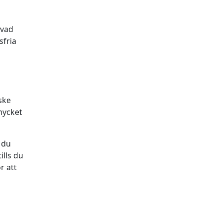
 vad
sfria
ske
 mycket
 du
ills du
r att