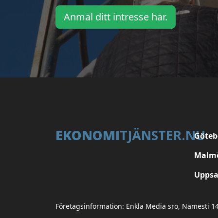
Anmäl ditt intresse här.
EKONOMI
TJÄNSTER.NU
Göteb
Malm
Uppsa
Företagsinformation: Enkla Media sro, Namesti 1