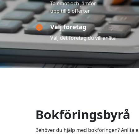
Ta emot och jämför
upp till 5 offerter
Välj företag
Välj det företag du vill anlita
Bokföringsbyrå
Behöver du hjälp med bokföringen? Anlita e